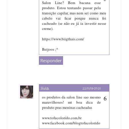
Salon Line? Bem bacana esse
produto. Estou tentando passar pela
transição capilar, mas nem sei como meu
cabelo vai ficar porque nunca foi
cacheado (se não eu já ia investir nesse
creme).
https://www.biigthais.com/
Beijoos ;*
Responder
.lívia.
22/11/19 07:01
os produtos da salon line sao mesmo
maravilhosos! mt boa dica de
produto pras meninas cacheadas
www.tofucolorido.com.br
www.facebook.com/blogtofucolorido