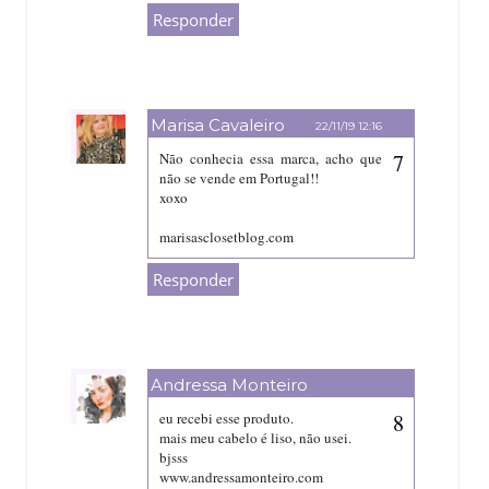
Responder
Marisa Cavaleiro
22/11/19 12:16
Não conhecia essa marca, acho que
não se vende em Portugal!!
xoxo
marisasclosetblog.com
Responder
Andressa Monteiro
22/11/19 13:26
eu recebi esse produto.
mais meu cabelo é liso, não usei.
bjsss
www.andressamonteiro.com