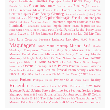
Esmaltes
Eudora
Esfoliante
Esponjas
Capilar
Estrias
Evelyn Regly
Favoritos
Finalização
Filmes
Beauty
Eventos
Fina Severina
Franciny
Frederika Make
Ganza
Gastronomia
Ehlke
Friends
Frizz
Garnier
Glam Beauty
Glambag
Gelatina Capilar
gloss
Glamoré Cosmetic
glitter
Hidratação Capilar
Hidratação Facial
Hidratane para
HBO
Hidramais
Mãos
Hidratante Corporal
Hidratante Labial
Hidratante Área dos Olhos
Iluminador
Impala
Inoar
Jequiti
Iluminador Corporal
ISDIN
kah-noa
L'oréal Paris
La Roche- Posay
Kíria
Kolene
Kylie Jenner
L'oreal Paris
Lápis
Leave-in
LF Pro
Limpeza Facial
Lip Oil
Lip Tint
Labial
Linha Feels
Luisance
Liso
Lola Costetics
Luxiglow
Macrilan
Ludurana
MAC
Maquiagem
Mariana Saad
Mari Maria Makeup
Marília
Máscara De Cílios
Marquezaz Cosmetics
Mendonça
Mary Kay
Máscara Facial
Maxlove
Miamake
Miss Lary
Mohda
Miss Frandy
Netflix
Monange
Nars
Natura
Nature Drop
Multiação
Multy
My Life
Niina Secrets
Nivea
Nupill
Neutrogena
Niely Gold
Niina Skin
Novex
Océane
Paletas
óleo capilar
OX
Pantene
Passeios
Nuxe Paris
Panvel
Pessoal
Payot
Perfume
Phallebeauty Cosmetics
Pausa Para Feminices
Pincéis
Play Boy
Pó Solto
primer
Pó Compacto
Pré Make
Primer de
Projetos
Protetor Solar
Reality
Sombra
Proteção capilar
Quem Disse
Resenha
Risqué
Ruby Rose
Restaurantes
Romance
Ricca
Salon line
Séries
Sérum
Sabonete Facial
Sabrina Sato
Seda
Sephora
Shampoo
Sombra
Skala
Sobrancelhas
sousmile
SP Colors
Simples B
Unhas
The Skin Soul
Tracta
UNI
Spah Day
Studio 35
T&G
Tom de Pele
Vult
Makeup
Vizzela
Yamasterol
Yenzah
Urban Decay
Vitaunhas
Warner