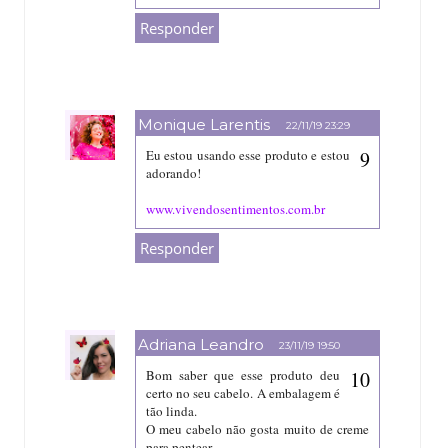
Responder
Monique Larentis
22/11/19 23:29
Eu estou usando esse produto e estou
adorando!
www.vivendosentimentos.com.br
Responder
Adriana Leandro
23/11/19 19:50
Bom saber que esse produto deu
certo no seu cabelo. A embalagem é
tão linda.
O meu cabelo não gosta muito de creme
para pentear.