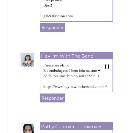
Bjus!
galerafashion.com
Responder
Hey I'm With The Band
25/11/19 10:09
Parece ser ótimo!
E a embalagem é bem fofa mesmo ♥
Só faltou uma foto do seu cabelo :)
https://www.heyimwiththeband.com.br/
Responder
Pathy Guarnieri
25/11/19 10:48