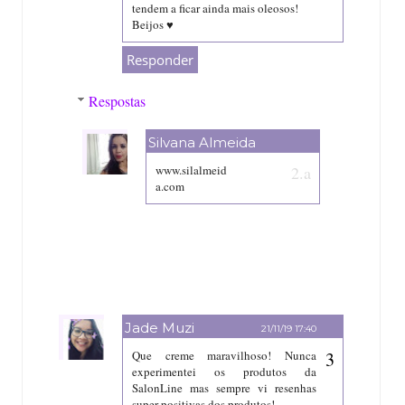
tendem a ficar ainda mais oleosos!
Beijos ♥
Responder
Respostas
Silvana Almeida
21/11/19 16:56
www.silalmeid
a.com
Jade Muzi
21/11/19 17:40
Que creme maravilhoso! Nunca
experimentei os produtos da
SalonLine mas sempre vi resenhas
super positivas dos produtos!