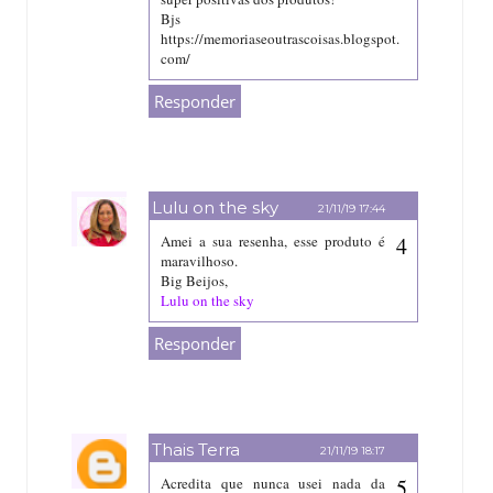
Bjs
https://memoriaseoutrascoisas.blogspot.
com/
Responder
Lulu on the sky
21/11/19 17:44
Amei a sua resenha, esse produto é
maravilhoso.
Big Beijos,
Lulu on the sky
Responder
Thais Terra
21/11/19 18:17
Acredita que nunca usei nada da