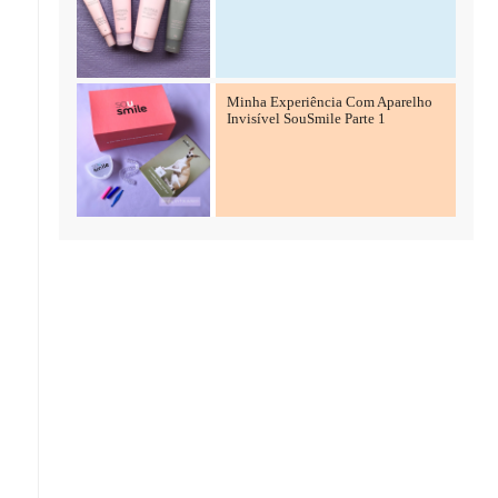
Minha Experiência Com Aparelho
Invisível SouSmile Parte 1