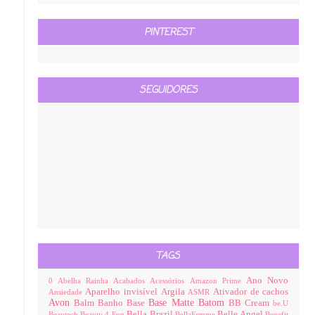
PINTEREST
SEGUIDORES
TAGS
Ano Novo
0
Abelha Rainha
Acabados
Acessórios
Amazon Prime
Aparelho invisível
Argila
Ativador de cachos
Ansiedade
ASMR
Avon
Base Matte
Batom
Balm
Banho
Base
BB Cream
be.U
Bella Brazil
Belle Angel
Beautech
Beauty 4 Fun
BellaFemme
Benefit