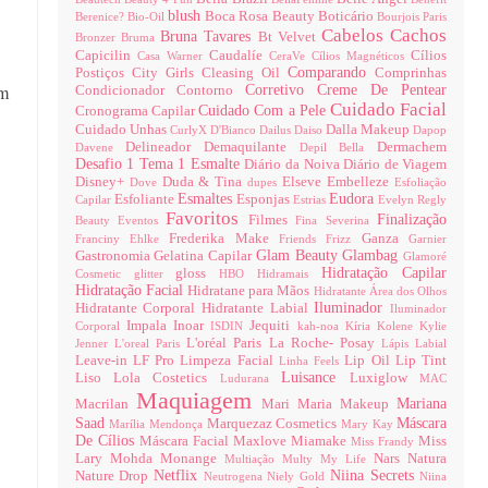
blush
Boca Rosa Beauty
Boticário
Berenice?
Bio-Oil
Bourjois Paris
Cabelos
Cachos
Bruna Tavares
Bt Velvet
Bronzer
Bruma
Capicilin
Caudalíe
Cílios
Casa Warner
CeraVe
Cílios Magnéticos
Comparando
Postiços
City Girls
Cleasing Oil
Comprinhas
um
Corretivo
Creme De Pentear
Condicionador
Contorno
Cuidado Facial
Cuidado Com a Pele
Cronograma Capilar
Cuidado Unhas
Dalla Makeup
CurlyX
D'Bianco
Dailus
Daiso
Dapop
Delineador
Demaquilante
Dermachem
Davene
Depil Bella
Desafio 1 Tema 1 Esmalte
Diário da Noiva
Diário de Viagem
Disney+
Duda & Tina
Elseve
Embelleze
Dove
dupes
Esfoliação
Esmaltes
Eudora
Esfoliante
Esponjas
Capilar
Estrias
Evelyn Regly
Favoritos
Finalização
Filmes
Beauty
Eventos
Fina Severina
Frederika Make
Ganza
Franciny Ehlke
Friends
Frizz
Garnier
Glam Beauty
Glambag
Gastronomia
Gelatina Capilar
Glamoré
Hidratação Capilar
gloss
Cosmetic
glitter
HBO
Hidramais
Hidratação Facial
Hidratane para Mãos
Hidratante Área dos Olhos
Iluminador
Hidratante Corporal
Hidratante Labial
Iluminador
Impala
Inoar
Jequiti
Corporal
ISDIN
kah-noa
Kíria
Kolene
Kylie
L'oréal Paris
La Roche- Posay
Jenner
L'oreal Paris
Lápis Labial
Leave-in
LF Pro
Limpeza Facial
Lip Oil
Lip Tint
Linha Feels
Luisance
Liso
Lola Costetics
Luxiglow
Ludurana
MAC
Maquiagem
Mariana
Macrilan
Mari Maria Makeup
Saad
Máscara
Marquezaz Cosmetics
Marília Mendonça
Mary Kay
De Cílios
Máscara Facial
Maxlove
Miamake
Miss
Miss Frandy
Lary
Mohda
Monange
Nars
Natura
Multiação
Multy
My Life
Netflix
Niina Secrets
Nature Drop
Neutrogena
Niely Gold
Niina