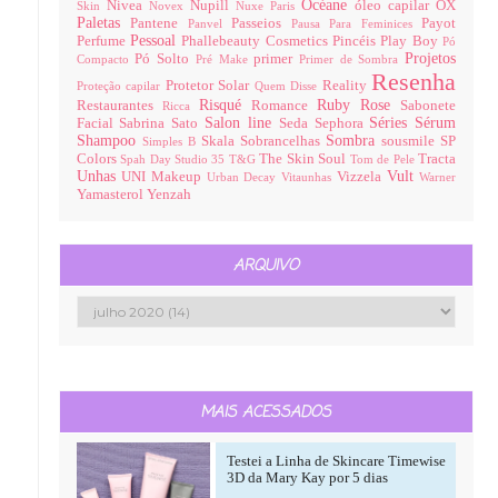
Océane
Nivea
Nupill
óleo capilar
OX
Skin
Novex
Nuxe Paris
Paletas
Pantene
Passeios
Payot
Panvel
Pausa Para Feminices
Pessoal
Perfume
Phallebeauty Cosmetics
Pincéis
Play Boy
Pó
Projetos
Pó Solto
primer
Compacto
Pré Make
Primer de Sombra
Resenha
Protetor Solar
Reality
Proteção capilar
Quem Disse
Risqué
Ruby Rose
Restaurantes
Romance
Sabonete
Ricca
Salon line
Séries
Sérum
Facial
Sabrina Sato
Seda
Sephora
Shampoo
Sombra
Skala
Sobrancelhas
sousmile
SP
Simples B
Colors
The Skin Soul
Tracta
Spah Day
Studio 35
T&G
Tom de Pele
Unhas
Vult
UNI Makeup
Vizzela
Urban Decay
Vitaunhas
Warner
Yamasterol
Yenzah
ARQUIVO
MAIS ACESSADOS
Testei a Linha de Skincare Timewise
3D da Mary Kay por 5 dias