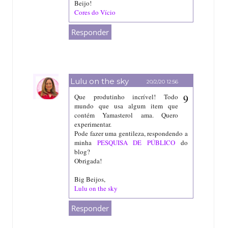
Beijo!
Cores do Vício
Responder
Lulu on the sky
20/2/20 12:56
Que produtinho incrível! Todo
mundo que usa algum item que
contém Yamasterol ama. Quero
experimentar.
Pode fazer uma gentileza, respondendo a
minha
PESQUISA DE PÚBLICO
do
blog?
Obrigada!
Big Beijos,
Lulu on the sky
Responder