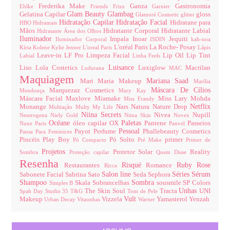
Frederika Make
Ganza
Gastronomia
Ehlke
Friends
Frizz
Garnier
Glam Beauty
Glambag
Gelatina Capilar
gloss
Glamoré Cosmetic
glitter
Hidratação Capilar
Hidratação Facial
Hidratane para
HBO
Hidramais
Mãos
Hidratante Corporal
Hidratante Labial
Hidratante Área dos Olhos
Iluminador
Impala
Inoar
Jequiti
Iluminador Corporal
ISDIN
kah-noa
L'oréal Paris
La Roche- Posay
Kíria
Kolene
Kylie Jenner
L'oreal Paris
Lápis
Leave-in
LF Pro
Limpeza Facial
Lip Oil
Lip Tint
Labial
Linha Feels
Luisance
Liso
Lola Costetics
Luxiglow
Macrilan
Ludurana
MAC
Maquiagem
Mariana Saad
Mari Maria Makeup
Marília
Máscara De Cílios
Marquezaz Cosmetics
Mendonça
Mary Kay
Máscara Facial
Maxlove
Miamake
Miss Lary
Mohda
Miss Frandy
Netflix
Monange
Nars
Natura
Nature Drop
Multiação
Multy
My Life
Niina Secrets
Nivea
Nupill
Neutrogena
Niely Gold
Niina Skin
Novex
Océane
Paletas
óleo capilar
OX
Pantene
Passeios
Nuxe Paris
Panvel
Pessoal
Payot
Perfume
Phallebeauty Cosmetics
Pausa Para Feminices
Pincéis
Play Boy
Pó Solto
primer
Pó Compacto
Pré Make
Primer de
Projetos
Protetor Solar
Reality
Sombra
Proteção capilar
Quem Disse
Resenha
Risqué
Ruby Rose
Restaurantes
Romance
Ricca
Salon line
Séries
Sérum
Sabonete Facial
Sabrina Sato
Seda
Sephora
Shampoo
Sombra
Skala
Sobrancelhas
sousmile
SP Colors
Simples B
Unhas
The Skin Soul
Tracta
UNI
Spah Day
Studio 35
T&G
Tom de Pele
Vult
Makeup
Vizzela
Yamasterol
Yenzah
Urban Decay
Vitaunhas
Warner