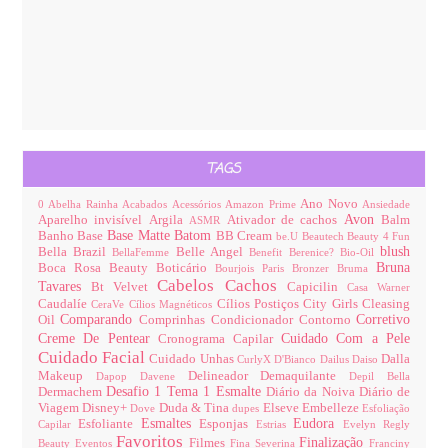
TAGS
Ano Novo
0
Abelha Rainha
Acabados
Acessórios
Amazon Prime
Ansiedade
Avon
Aparelho invisível
Argila
Ativador de cachos
Balm
ASMR
Base Matte
Batom
Banho
Base
BB Cream
be.U
Beautech
Beauty 4 Fun
blush
Bella Brazil
Belle Angel
BellaFemme
Benefit
Berenice?
Bio-Oil
Bruna
Boca Rosa Beauty
Boticário
Bourjois Paris
Bronzer
Bruma
Cabelos
Cachos
Tavares
Bt Velvet
Capicilin
Casa Warner
Caudalíe
Cílios Postiços
City Girls
Cleasing
CeraVe
Cílios Magnéticos
Comparando
Corretivo
Oil
Comprinhas
Condicionador
Contorno
Creme De Pentear
Cuidado Com a Pele
Cronograma Capilar
Cuidado Facial
Cuidado Unhas
Dalla
CurlyX
D'Bianco
Dailus
Daiso
Makeup
Delineador
Demaquilante
Dapop
Davene
Depil Bella
Desafio 1 Tema 1 Esmalte
Dermachem
Diário da Noiva
Diário de
Viagem
Disney+
Duda & Tina
Elseve
Embelleze
Dove
dupes
Esfoliação
Esmaltes
Eudora
Esfoliante
Esponjas
Capilar
Estrias
Evelyn Regly
Favoritos
Finalização
Filmes
Beauty
Eventos
Fina Severina
Franciny