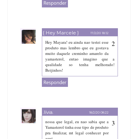
Responder
{ Hey Marcele }
17/2/20 18:12
Hey Mayara! eu ainda nao testei esse
produto mas lembro que eu gostava
muito daquele creminho amarelo da
yamasterol, entao imagino que a
qualidade so tenha melhorado!
Beijinhos!
Responder
.lívia.
18/2/20 08:22
nossa que legal, eu nao sabia que a
Yamasterol tinha esse tipo de produto
pra finalizar, mt legal conhecer por
aqui