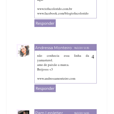
www.tofucolorido.com.br
www.facebook.com/blogtofucolorido
Responder
Andressa Monteiro
18/2/20 12:35
não conhecia essa linha da
yamasterol.
amo de paixão a marca.
Beijosss <3
www.andressamonteiro.com
Responder
Pam Lepletier
18/2/20 14:55