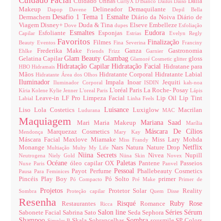
Cuidado Facial
Cuidado Unhas
Dalla
CurlyX
D'Bianco
Dailus
Daiso
Makeup
Delineador
Demaquilante
Dapop
Davene
Depil Bella
Desafio 1 Tema 1 Esmalte
Dermachem
Diário da Noiva
Diário de
Viagem
Disney+
Duda & Tina
Elseve
Embelleze
Dove
dupes
Esfoliação
Esmaltes
Eudora
Esfoliante
Esponjas
Capilar
Estrias
Evelyn Regly
Favoritos
Finalização
Filmes
Beauty
Eventos
Fina Severina
Franciny
Frederika Make
Ganza
Gastronomia
Ehlke
Friends
Frizz
Garnier
Glam Beauty
Glambag
Gelatina Capilar
gloss
Glamoré Cosmetic
glitter
Hidratação Capilar
Hidratação Facial
Hidratane para
HBO
Hidramais
Mãos
Hidratante Corporal
Hidratante Labial
Hidratante Área dos Olhos
Iluminador
Impala
Inoar
Jequiti
Iluminador Corporal
ISDIN
kah-noa
L'oréal Paris
La Roche- Posay
Kíria
Kolene
Kylie Jenner
L'oreal Paris
Lápis
Leave-in
LF Pro
Limpeza Facial
Lip Oil
Lip Tint
Labial
Linha Feels
Luisance
Liso
Lola Costetics
Luxiglow
Macrilan
Ludurana
MAC
Maquiagem
Mariana Saad
Mari Maria Makeup
Marília
Máscara De Cílios
Marquezaz Cosmetics
Mendonça
Mary Kay
Máscara Facial
Maxlove
Miamake
Miss Lary
Mohda
Miss Frandy
Netflix
Monange
Nars
Natura
Nature Drop
Multiação
Multy
My Life
Niina Secrets
Nivea
Nupill
Neutrogena
Niely Gold
Niina Skin
Novex
Océane
Paletas
óleo capilar
OX
Pantene
Passeios
Nuxe Paris
Panvel
Pessoal
Payot
Perfume
Phallebeauty Cosmetics
Pausa Para Feminices
Pincéis
Play Boy
Pó Solto
primer
Pó Compacto
Pré Make
Primer de
Projetos
Protetor Solar
Reality
Sombra
Proteção capilar
Quem Disse
Resenha
Risqué
Ruby Rose
Restaurantes
Romance
Ricca
Salon line
Séries
Sérum
Sabonete Facial
Sabrina Sato
Seda
Sephora
Shampoo
Sombra
Skala
Sobrancelhas
sousmile
SP Colors
Simples B