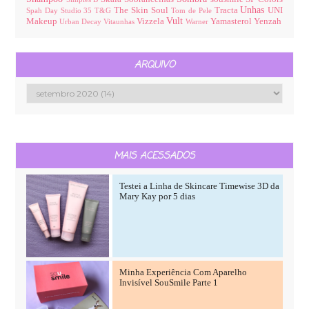
Unhas
The Skin Soul
Tracta
UNI
Spah Day
Studio 35
T&G
Tom de Pele
Vult
Makeup
Vizzela
Yamasterol
Yenzah
Urban Decay
Vitaunhas
Warner
ARQUIVO
MAIS ACESSADOS
Testei a Linha de Skincare Timewise 3D da
Mary Kay por 5 dias
Minha Experiência Com Aparelho
Invisível SouSmile Parte 1