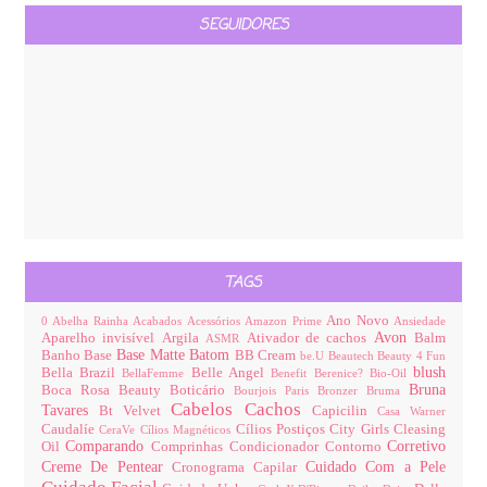
SEGUIDORES
TAGS
Ano Novo
0
Abelha Rainha
Acabados
Acessórios
Amazon Prime
Ansiedade
Avon
Aparelho invisível
Argila
Ativador de cachos
Balm
ASMR
Base Matte
Batom
Banho
Base
BB Cream
be.U
Beautech
Beauty 4 Fun
blush
Bella Brazil
Belle Angel
BellaFemme
Benefit
Berenice?
Bio-Oil
Bruna
Boca Rosa Beauty
Boticário
Bourjois Paris
Bronzer
Bruma
Cabelos
Cachos
Tavares
Bt Velvet
Capicilin
Casa Warner
Caudalíe
Cílios Postiços
City Girls
Cleasing
CeraVe
Cílios Magnéticos
Comparando
Corretivo
Oil
Comprinhas
Condicionador
Contorno
Creme De Pentear
Cuidado Com a Pele
Cronograma Capilar