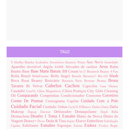
TAGS
Ano Novo
0
Abelha Rainha
Acabados
Acessórios
Amazon Prime
Ansiedade
Avon
Aparelho invisível
Argila
Ativador de cachos
Balm
ASMR
Base Matte
Batom
Banho
Base
BB Cream
be.U
Beautech
Beauty 4 Fun
blush
Bella Brazil
Belle Angel
BellaFemme
Benefit
Berenice?
Bio-Oil
Bruna
Boca Rosa Beauty
Boticário
Bourjois Paris
Bronzer
Bruma
Cabelos
Cachos
Tavares
Bt Velvet
Capicilin
Casa Warner
Caudalíe
Cílios Postiços
City Girls
Cleasing
CeraVe
Cílios Magnéticos
Comparando
Corretivo
Oil
Comprinhas
Condicionador
Contorno
Creme De Pentear
Cuidado Com a Pele
Cronograma Capilar
Cuidado Facial
Cuidado Unhas
Dalla
CurlyX
D'Bianco
Dailus
Daiso
Makeup
Delineador
Demaquilante
Dapop
Davene
Depil Bella
Desafio 1 Tema 1 Esmalte
Dermachem
Diário da Noiva
Diário de
Viagem
Disney+
Duda & Tina
Elseve
Embelleze
Dove
dupes
Esfoliação
Esmaltes
Eudora
Esfoliante
Esponjas
Capilar
Estrias
Evelyn Regly