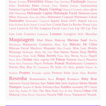
Favoritos
Finalização
Filmes
Beauty
Eventos
Fina Severina
Franciny
Frederika Make
Ganza
Gastronomia
Ehlke
Friends
Frizz
Garnier
Glam Beauty
Glambag
Gelatina Capilar
gloss
Glamoré Cosmetic
glitter
Hidratação Capilar
Hidratação Facial
Hidratane para
HBO
Hidramais
Mãos
Hidratante Corporal
Hidratante Labial
Hidratante Área dos Olhos
Iluminador
Impala
Inoar
Jequiti
Iluminador Corporal
ISDIN
kah-noa
L'oréal Paris
La Roche- Posay
Kíria
Kolene
Kylie Jenner
L'oreal Paris
Lápis
Leave-in
LF Pro
Limpeza Facial
Lip Oil
Lip Tint
Labial
Linha Feels
Luisance
Liso
Lola Costetics
Luxiglow
Macrilan
Ludurana
MAC
Maquiagem
Mariana Saad
Mari Maria Makeup
Marília
Máscara De Cílios
Marquezaz Cosmetics
Mendonça
Mary Kay
Máscara Facial
Maxlove
Miamake
Miss Lary
Mohda
Miss Frandy
Netflix
Monange
Nars
Natura
Nature Drop
Multiação
Multy
My Life
Niina Secrets
Nivea
Nupill
Neutrogena
Niely Gold
Niina Skin
Novex
Océane
Paletas
óleo capilar
OX
Pantene
Passeios
Nuxe Paris
Panvel
Pessoal
Payot
Perfume
Phallebeauty Cosmetics
Pausa Para Feminices
Pincéis
Play Boy
Pó Solto
primer
Pó Compacto
Pré Make
Primer de
Projetos
Protetor Solar
Reality
Sombra
Proteção capilar
Quem Disse
Resenha
Risqué
Ruby Rose
Restaurantes
Romance
Ricca
Salon line
Séries
Sérum
Sabonete Facial
Sabrina Sato
Seda
Sephora
Shampoo
Sombra
Skala
Sobrancelhas
sousmile
SP Colors
Simples B
Unhas
The Skin Soul
Tracta
UNI
Spah Day
Studio 35
T&G
Tom de Pele
Vult
Makeup
Vizzela
Yamasterol
Yenzah
Urban Decay
Vitaunhas
Warner