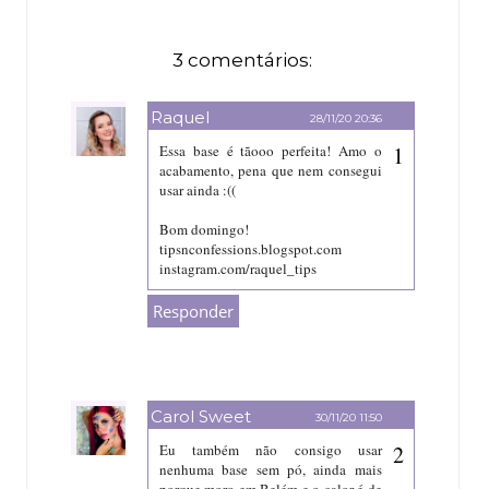
3 comentários:
Raquel
28/11/20 20:36
Essa base é tãooo perfeita! Amo o
acabamento, pena que nem consegui
usar ainda :((
Bom domingo!
tipsnconfessions.blogspot.com
instagram.com/raquel_tips
Responder
Carol Sweet
30/11/20 11:50
Eu também não consigo usar
nenhuma base sem pó, ainda mais
porque moro em Belém e o calor é de