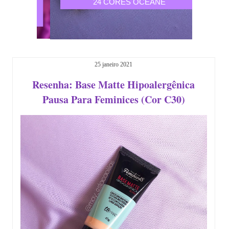
EOS E
24 CORES OCÉANE
CO
EVE
25 janeiro 2021
Resenha: Base Matte Hipoalergênica
Pausa Para Feminices (Cor C30)