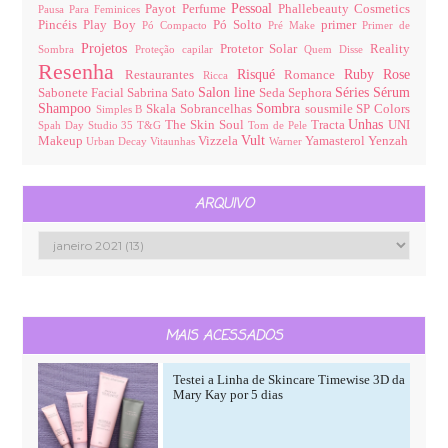
Pessoal
Payot
Perfume
Phallebeauty Cosmetics
Pausa Para Feminices
Pincéis
Play Boy
Pó Solto
primer
Pó Compacto
Pré Make
Primer de
Projetos
Protetor Solar
Reality
Sombra
Proteção capilar
Quem Disse
Resenha
Risqué
Ruby Rose
Restaurantes
Romance
Ricca
Salon line
Séries
Sérum
Sabonete Facial
Sabrina Sato
Seda
Sephora
Shampoo
Sombra
Skala
Sobrancelhas
sousmile
SP Colors
Simples B
Unhas
The Skin Soul
Tracta
UNI
Spah Day
Studio 35
T&G
Tom de Pele
Vult
Makeup
Vizzela
Yamasterol
Yenzah
Urban Decay
Vitaunhas
Warner
ARQUIVO
MAIS ACESSADOS
Testei a Linha de Skincare Timewise 3D da
Mary Kay por 5 dias