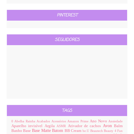
PINTEREST
SEGUIDORES
TAGS
Ano Novo
0
Abelha Rainha
Acabados
Acessórios
Amazon Prime
Ansiedade
Avon
Aparelho invisível
Argila
Ativador de cachos
Balm
ASMR
Base Matte
Batom
Banho
Base
BB Cream
be.U
Beautech
Beauty 4 Fun