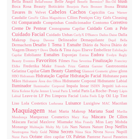
blush
Bella Brazil
Belle Angel
BellaFemme
Benefit
Berenice?
Bio-Oil
Bruna
Boca Rosa Beauty
Boticário
Bourjois Paris
Bronzer
Bruma
Cabelos
Cachos
Tavares
Bt Velvet
Capicilin
Casa Warner
Caudalíe
Cílios Postiços
City Girls
Cleasing
CeraVe
Cílios Magnéticos
Comparando
Corretivo
Oil
Comprinhas
Condicionador
Contorno
Creme De Pentear
Cuidado Com a Pele
Cronograma Capilar
Cuidado Facial
Cuidado Unhas
Dalla
CurlyX
D'Bianco
Dailus
Daiso
Makeup
Delineador
Demaquilante
Dapop
Davene
Depil Bella
Desafio 1 Tema 1 Esmalte
Dermachem
Diário da Noiva
Diário de
Viagem
Disney+
Duda & Tina
Elseve
Embelleze
Dove
dupes
Esfoliação
Esmaltes
Eudora
Esfoliante
Esponjas
Capilar
Estrias
Evelyn Regly
Favoritos
Finalização
Filmes
Beauty
Eventos
Fina Severina
Franciny
Frederika Make
Ganza
Gastronomia
Ehlke
Friends
Frizz
Garnier
Glam Beauty
Glambag
Gelatina Capilar
gloss
Glamoré Cosmetic
glitter
Hidratação Capilar
Hidratação Facial
Hidratane para
HBO
Hidramais
Mãos
Hidratante Corporal
Hidratante Labial
Hidratante Área dos Olhos
Iluminador
Impala
Inoar
Jequiti
Iluminador Corporal
ISDIN
kah-noa
L'oréal Paris
La Roche- Posay
Kíria
Kolene
Kylie Jenner
L'oreal Paris
Lápis
Leave-in
LF Pro
Limpeza Facial
Lip Oil
Lip Tint
Labial
Linha Feels
Luisance
Liso
Lola Costetics
Luxiglow
Macrilan
Ludurana
MAC
Maquiagem
Mariana Saad
Mari Maria Makeup
Marília
Máscara De Cílios
Marquezaz Cosmetics
Mendonça
Mary Kay
Máscara Facial
Maxlove
Miamake
Miss Lary
Mohda
Miss Frandy
Netflix
Monange
Nars
Natura
Nature Drop
Multiação
Multy
My Life
Niina Secrets
Nivea
Nupill
Neutrogena
Niely Gold
Niina Skin
Novex
Océane
Paletas
óleo capilar
OX
Pantene
Passeios
Nuxe Paris
Panvel