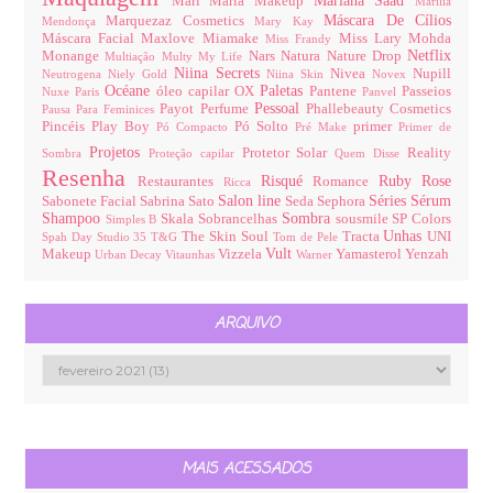
Mariana Saad
Mari Maria Makeup
Marília
Máscara De Cílios
Marquezaz Cosmetics
Mendonça
Mary Kay
Máscara Facial
Maxlove
Miamake
Miss Lary
Mohda
Miss Frandy
Netflix
Monange
Nars
Natura
Nature Drop
Multiação
Multy
My Life
Niina Secrets
Nivea
Nupill
Neutrogena
Niely Gold
Niina Skin
Novex
Océane
Paletas
óleo capilar
OX
Pantene
Passeios
Nuxe Paris
Panvel
Pessoal
Payot
Perfume
Phallebeauty Cosmetics
Pausa Para Feminices
Pincéis
Play Boy
Pó Solto
primer
Pó Compacto
Pré Make
Primer de
Projetos
Protetor Solar
Reality
Sombra
Proteção capilar
Quem Disse
Resenha
Risqué
Ruby Rose
Restaurantes
Romance
Ricca
Salon line
Séries
Sérum
Sabonete Facial
Sabrina Sato
Seda
Sephora
Shampoo
Sombra
Skala
Sobrancelhas
sousmile
SP Colors
Simples B
Unhas
The Skin Soul
Tracta
UNI
Spah Day
Studio 35
T&G
Tom de Pele
Vult
Makeup
Vizzela
Yamasterol
Yenzah
Urban Decay
Vitaunhas
Warner
ARQUIVO
MAIS ACESSADOS