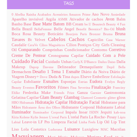
TAGS
Ano Novo
0
Abelha Rainha
Acabados
Acessórios
Amazon Prime
Ansiedade
Avon
Aparelho invisível
Argila
Ativador de cachos
Balm
ASMR
Base Matte
Batom
Banho
Base
BB Cream
be.U
Beautech
Beauty 4 Fun
blush
Bella Brazil
Belle Angel
BellaFemme
Benefit
Berenice?
Bio-Oil
Bruna
Boca Rosa Beauty
Boticário
Bourjois Paris
Bronzer
Bruma
Cabelos
Cachos
Tavares
Bt Velvet
Capicilin
Casa Warner
Caudalíe
Cílios Postiços
City Girls
Cleasing
CeraVe
Cílios Magnéticos
Comparando
Corretivo
Oil
Comprinhas
Condicionador
Contorno
Creme De Pentear
Cuidado Com a Pele
Cronograma Capilar
Cuidado Facial
Cuidado Unhas
Dalla
CurlyX
D'Bianco
Dailus
Daiso
Makeup
Delineador
Demaquilante
Dapop
Davene
Depil Bella
Desafio 1 Tema 1 Esmalte
Dermachem
Diário da Noiva
Diário de
Viagem
Disney+
Duda & Tina
Elseve
Embelleze
Dove
dupes
Esfoliação
Esmaltes
Eudora
Esfoliante
Esponjas
Capilar
Estrias
Evelyn Regly
Favoritos
Finalização
Filmes
Beauty
Eventos
Fina Severina
Franciny
Frederika Make
Ganza
Gastronomia
Ehlke
Friends
Frizz
Garnier
Glam Beauty
Glambag
Gelatina Capilar
gloss
Glamoré Cosmetic
glitter
Hidratação Capilar
Hidratação Facial
Hidratane para
HBO
Hidramais
Mãos
Hidratante Corporal
Hidratante Labial
Hidratante Área dos Olhos
Iluminador
Impala
Inoar
Jequiti
Iluminador Corporal
ISDIN
kah-noa
L'oréal Paris
La Roche- Posay
Kíria
Kolene
Kylie Jenner
L'oreal Paris
Lápis
Leave-in
LF Pro
Limpeza Facial
Lip Oil
Lip Tint
Labial
Linha Feels
Luisance
Liso
Lola Costetics
Luxiglow
Macrilan
Ludurana
MAC
Maquiagem