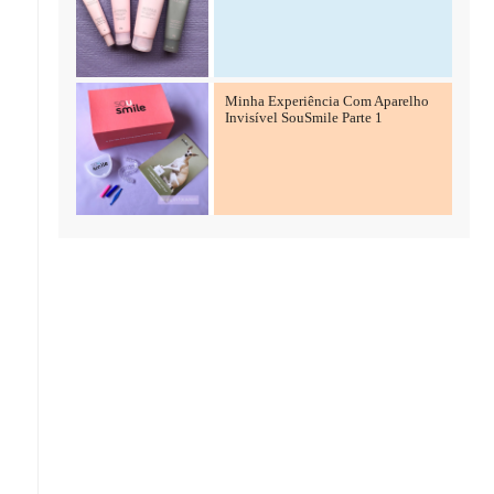
Minha Experiência Com Aparelho
Invisível SouSmile Parte 1