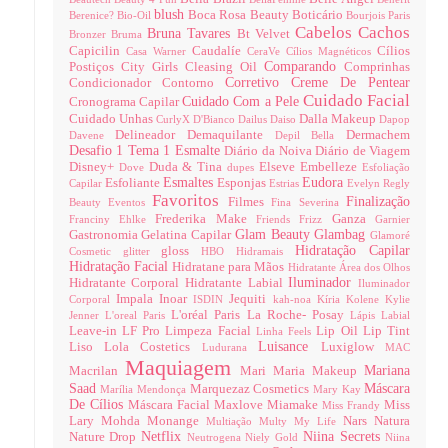
blush
Boca Rosa Beauty
Boticário
Berenice?
Bio-Oil
Bourjois Paris
Cabelos
Cachos
Bruna Tavares
Bt Velvet
Bronzer
Bruma
Capicilin
Caudalíe
Cílios
Casa Warner
CeraVe
Cílios Magnéticos
Comparando
Postiços
City Girls
Cleasing Oil
Comprinhas
Corretivo
Creme De Pentear
Condicionador
Contorno
Cuidado Facial
Cuidado Com a Pele
Cronograma Capilar
Cuidado Unhas
Dalla Makeup
CurlyX
D'Bianco
Dailus
Daiso
Dapop
Delineador
Demaquilante
Dermachem
Davene
Depil Bella
Desafio 1 Tema 1 Esmalte
Diário da Noiva
Diário de Viagem
Disney+
Duda & Tina
Elseve
Embelleze
Dove
dupes
Esfoliação
Esmaltes
Eudora
Esfoliante
Esponjas
Capilar
Estrias
Evelyn Regly
Favoritos
Finalização
Filmes
Beauty
Eventos
Fina Severina
Frederika Make
Ganza
Franciny Ehlke
Friends
Frizz
Garnier
Glam Beauty
Glambag
Gastronomia
Gelatina Capilar
Glamoré
Hidratação Capilar
gloss
Cosmetic
glitter
HBO
Hidramais
Hidratação Facial
Hidratane para Mãos
Hidratante Área dos Olhos
Iluminador
Hidratante Corporal
Hidratante Labial
Iluminador
Impala
Inoar
Jequiti
Corporal
ISDIN
kah-noa
Kíria
Kolene
Kylie
L'oréal Paris
La Roche- Posay
Jenner
L'oreal Paris
Lápis Labial
Leave-in
LF Pro
Limpeza Facial
Lip Oil
Lip Tint
Linha Feels
Luisance
Liso
Lola Costetics
Luxiglow
Ludurana
MAC
Maquiagem
Mariana
Macrilan
Mari Maria Makeup
Saad
Máscara
Marquezaz Cosmetics
Marília Mendonça
Mary Kay
De Cílios
Máscara Facial
Maxlove
Miamake
Miss
Miss Frandy
Lary
Mohda
Monange
Nars
Natura
Multiação
Multy
My Life
Netflix
Niina Secrets
Nature Drop
Neutrogena
Niely Gold
Niina