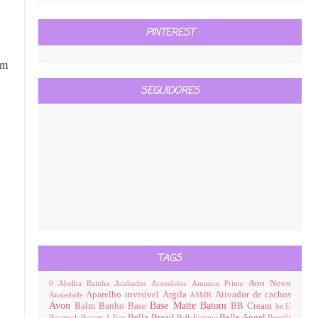
PINTEREST
em
SEGUIDORES
TAGS
Ano Novo
0
Abelha Rainha
Acabados
Acessórios
Amazon Prime
Aparelho invisível
Argila
Ativador de cachos
Ansiedade
ASMR
Avon
Base Matte
Batom
Balm
Banho
Base
BB Cream
be.U
Bella Brazil
Belle Angel
Beautech
Beauty 4 Fun
BellaFemme
Benefit