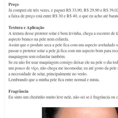
Preço
Já comprei ele três vezes, e paguei R$ 33,90, R$ 29,90 e R$ 39,02
a faixa de preço está entre R$ 30 e R$ 40, o que eu acho até bara
Textura e Aplicação
A textura desse protetor solar é bem levinha, chega a escorrer de t
aspecto branco na pele nem esfarela.
Assim que o produto seca a pele fica com um aspecto aveludado s
passar o protetor solar a pele já fica com um aspecto bom para r
maquiagem sem esfarelar também.
Se eu não for usar maquiagem consigo deixar ele na pele o dia tod
um pouco de viço, não chega me incomodar, eu até gosto da pele 
a necessidade de selar, principalmente no verão.
Lembrando que a minha pele fica entre normal e mista.
Fragrância
Eu sinto um cheirinho muito leve nele, não sei se é fragrância ou 