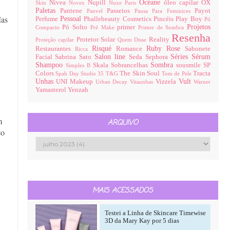
Océane
Nivea
Nupill
óleo capilar
OX
Skin
Novex
Nuxe Paris
Paletas
Pantene
Passeios
Payot
Panvel
Pausa Para Feminices
Mas
Pessoal
Perfume
Phallebeauty Cosmetics
Pincéis
Play Boy
Pó
Projetos
Pó Solto
primer
Compacto
Pré Make
Primer de Sombra
Resenha
Protetor Solar
Reality
Proteção capilar
Quem Disse
Risqué
Ruby Rose
Restaurantes
Romance
Sabonete
Ricca
Salon line
Séries
Sérum
Facial
Sabrina Sato
Seda
Sephora
Shampoo
Sombra
Skala
Sobrancelhas
sousmile
SP
Simples B
Colors
The Skin Soul
Tracta
Spah Day
Studio 35
T&G
Tom de Pele
Unhas
Vult
UNI Makeup
Vizzela
Urban Decay
Vitaunhas
Warner
Yamasterol
Yenzah
m
ARQUIVO
co
MAIS ACESSADOS
Testei a Linha de Skincare Timewise
3D da Mary Kay por 5 dias