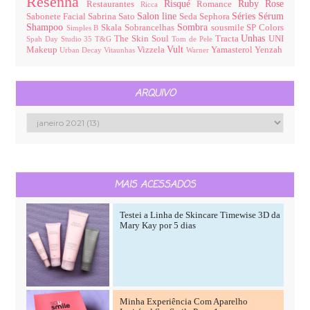
Resenha
Risqué
Ruby Rose
Restaurantes
Romance
Ricca
Salon line
Séries
Sérum
Sabonete Facial
Sabrina Sato
Seda
Sephora
Shampoo
Sombra
Skala
Sobrancelhas
sousmile
SP Colors
Simples B
Unhas
The Skin Soul
Tracta
UNI
Spah Day
Studio 35
T&G
Tom de Pele
Vult
Makeup
Vizzela
Yamasterol
Yenzah
Urban Decay
Vitaunhas
Warner
ARQUIVO
MAIS ACESSADOS
Testei a Linha de Skincare Timewise 3D da
Mary Kay por 5 dias
Minha Experiência Com Aparelho