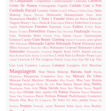
Comparando
Corretivo
Oil
Comprinhas
Condicionador
Contorno
Creme De Pentear
Cuidado Com a Pele
Cronograma Capilar
Cuidado Facial
Cuidado Unhas
Dalla
CurlyX
D'Bianco
Dailus
Daiso
Makeup
Delineador
Demaquilante
Dapop
Davene
Depil Bella
Desafio 1 Tema 1 Esmalte
Dermachem
Diário da Noiva
Diário de
Viagem
Disney+
Duda & Tina
Elseve
Embelleze
Dove
dupes
Esfoliação
Esmaltes
Eudora
Esfoliante
Esponjas
Capilar
Estrias
Evelyn Regly
Favoritos
Finalização
Filmes
Beauty
Eventos
Fina Severina
Franciny
Frederika Make
Ganza
Gastronomia
Ehlke
Friends
Frizz
Garnier
Glam Beauty
Glambag
Gelatina Capilar
gloss
Glamoré Cosmetic
glitter
Hidratação Capilar
Hidratação Facial
Hidratane para
HBO
Hidramais
Mãos
Hidratante Corporal
Hidratante Labial
Hidratante Área dos Olhos
Iluminador
Impala
Inoar
Jequiti
Iluminador Corporal
ISDIN
kah-noa
L'oréal Paris
La Roche- Posay
Kíria
Kolene
Kylie Jenner
L'oreal Paris
Lápis
Leave-in
LF Pro
Limpeza Facial
Lip Oil
Lip Tint
Labial
Linha Feels
Luisance
Liso
Lola Costetics
Luxiglow
Macrilan
Ludurana
MAC
Maquiagem
Mariana Saad
Mari Maria Makeup
Marília
Máscara De Cílios
Marquezaz Cosmetics
Mendonça
Mary Kay
Máscara Facial
Maxlove
Miamake
Miss Lary
Mohda
Miss Frandy
Netflix
Monange
Nars
Natura
Nature Drop
Multiação
Multy
My Life
Niina Secrets
Nivea
Nupill
Neutrogena
Niely Gold
Niina Skin
Novex
Océane
Paletas
óleo capilar
OX
Pantene
Passeios
Nuxe Paris
Panvel
Pessoal
Payot
Perfume
Phallebeauty Cosmetics
Pausa Para Feminices
Pincéis
Play Boy
Pó Solto
primer
Pó Compacto
Pré Make
Primer de
Projetos
Protetor Solar
Reality
Sombra
Proteção capilar
Quem Disse