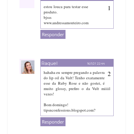
15/1/21 21:34
estou louca para testar esse
produto.
bjsss
www.andressamonteiro.com
Responder
Raquel
16/1/21 22:44
hahaha eu sempre pregando a palavra
do lip oil da Vult! Tenho exatamente
esse da Ruby Rose e não gostei, é
muito glossy, prefiro o da Vult miiiil
vezes!
Bom domingo!
tipsnconfessions.blogspot.com?
Responder