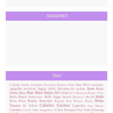
SEGUIDORES
TAGS
Ano Novo
0
Abelha Rainha
Acabados
Acessórios
Amazon Prime
Ansiedade
Avon
Aparelho invisível
Argila
Ativador de cachos
Balm
ASMR
Base Matte
Batom
Banho
Base
BB Cream
be.U
Beautech
Beauty 4 Fun
blush
Bella Brazil
Belle Angel
BellaFemme
Benefit
Berenice?
Bio-Oil
Bruna
Boca Rosa Beauty
Boticário
Bourjois Paris
Bronzer
Bruma
Cabelos
Cachos
Tavares
Bt Velvet
Capicilin
Casa Warner
Caudalíe
Cílios Postiços
City Girls
Cleasing
CeraVe
Cílios Magnéticos