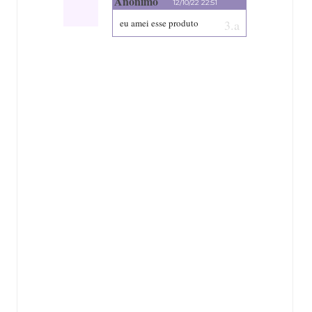
Anônimo
12/10/22 22:51
eu amei esse produto