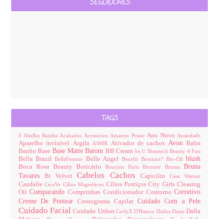
SEGUIDORES
TAGS
Ano Novo
0
Abelha Rainha
Acabados
Acessórios
Amazon Prime
Ansiedade
Avon
Aparelho invisível
Argila
Ativador de cachos
Balm
ASMR
Base Matte
Batom
Banho
Base
BB Cream
be.U
Beautech
Beauty 4 Fun
blush
Bella Brazil
Belle Angel
BellaFemme
Benefit
Berenice?
Bio-Oil
Bruna
Boca Rosa Beauty
Boticário
Bourjois Paris
Bronzer
Bruma
Cabelos
Cachos
Tavares
Bt Velvet
Capicilin
Casa Warner
Caudalíe
Cílios Postiços
City Girls
Cleasing
CeraVe
Cílios Magnéticos
Comparando
Corretivo
Oil
Comprinhas
Condicionador
Contorno
Creme De Pentear
Cuidado Com a Pele
Cronograma Capilar
Cuidado Facial
Cuidado Unhas
Dalla
CurlyX
D'Bianco
Dailus
Daiso