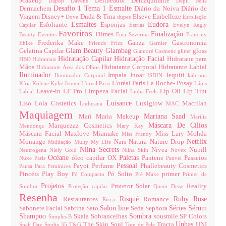
Makeup
Delineador
Demaquilante
Dapop
Davene
Depil Bella
Desafio 1 Tema 1 Esmalte
Dermachem
Diário da Noiva
Diário de
Viagem
Disney+
Duda & Tina
Elseve
Embelleze
Dove
dupes
Esfoliação
Esmaltes
Eudora
Esfoliante
Esponjas
Capilar
Estrias
Evelyn Regly
Favoritos
Finalização
Filmes
Beauty
Eventos
Fina Severina
Franciny
Frederika Make
Ganza
Gastronomia
Ehlke
Friends
Frizz
Garnier
Glam Beauty
Glambag
Gelatina Capilar
gloss
Glamoré Cosmetic
glitter
Hidratação Capilar
Hidratação Facial
Hidratane para
HBO
Hidramais
Mãos
Hidratante Corporal
Hidratante Labial
Hidratante Área dos Olhos
Iluminador
Impala
Inoar
Jequiti
Iluminador Corporal
ISDIN
kah-noa
L'oréal Paris
La Roche- Posay
Kíria
Kolene
Kylie Jenner
L'oreal Paris
Lápis
Leave-in
LF Pro
Limpeza Facial
Lip Oil
Lip Tint
Labial
Linha Feels
Luisance
Liso
Lola Costetics
Luxiglow
Macrilan
Ludurana
MAC
Maquiagem
Mariana Saad
Mari Maria Makeup
Marília
Máscara De Cílios
Marquezaz Cosmetics
Mendonça
Mary Kay
Máscara Facial
Maxlove
Miamake
Miss Lary
Mohda
Miss Frandy
Netflix
Monange
Nars
Natura
Nature Drop
Multiação
Multy
My Life
Niina Secrets
Nivea
Nupill
Neutrogena
Niely Gold
Niina Skin
Novex
Océane
Paletas
óleo capilar
OX
Pantene
Passeios
Nuxe Paris
Panvel
Pessoal
Payot
Perfume
Phallebeauty Cosmetics
Pausa Para Feminices
Pincéis
Play Boy
Pó Solto
primer
Pó Compacto
Pré Make
Primer de
Projetos
Protetor Solar
Reality
Sombra
Proteção capilar
Quem Disse
Resenha
Risqué
Ruby Rose
Restaurantes
Romance
Ricca
Salon line
Séries
Sérum
Sabonete Facial
Sabrina Sato
Seda
Sephora
Shampoo
Sombra
Skala
Sobrancelhas
sousmile
SP Colors
Simples B
Unhas
The Skin Soul
Tracta
UNI
Spah Day
Studio 35
T&G
Tom de Pele