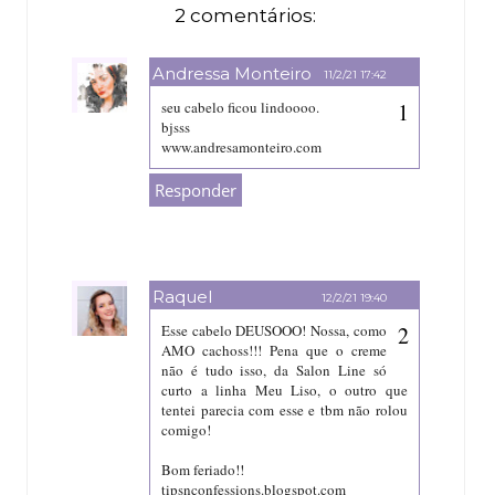
2 comentários:
Andressa Monteiro
11/2/21 17:42
seu cabelo ficou lindoooo.
bjsss
www.andresamonteiro.com
Responder
Raquel
12/2/21 19:40
Esse cabelo DEUSOOO! Nossa, como
AMO cachoss!!! Pena que o creme
não é tudo isso, da Salon Line só
curto a linha Meu Liso, o outro que
tentei parecia com esse e tbm não rolou
comigo!
Bom feriado!!
tipsnconfessions.blogspot.com