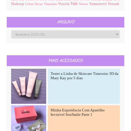
Vult
Makeup
Vizzela
Yamasterol
Yenzah
Urban Decay
Vitaunhas
Warner
ARQUIVO
MAIS ACESSADOS
Testei a Linha de Skincare Timewise 3D da
Mary Kay por 5 dias
Minha Experiência Com Aparelho
Invisível SouSmile Parte 1