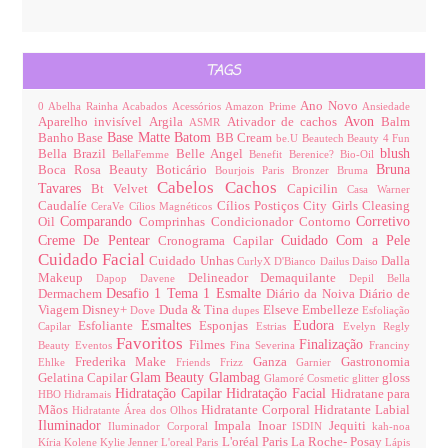
TAGS
Ano Novo
0
Abelha Rainha
Acabados
Acessórios
Amazon Prime
Ansiedade
Avon
Aparelho invisível
Argila
Ativador de cachos
Balm
ASMR
Base Matte
Batom
Banho
Base
BB Cream
be.U
Beautech
Beauty 4 Fun
blush
Bella Brazil
Belle Angel
BellaFemme
Benefit
Berenice?
Bio-Oil
Bruna
Boca Rosa Beauty
Boticário
Bourjois Paris
Bronzer
Bruma
Cabelos
Cachos
Tavares
Bt Velvet
Capicilin
Casa Warner
Caudalíe
Cílios Postiços
City Girls
Cleasing
CeraVe
Cílios Magnéticos
Comparando
Corretivo
Oil
Comprinhas
Condicionador
Contorno
Creme De Pentear
Cuidado Com a Pele
Cronograma Capilar
Cuidado Facial
Cuidado Unhas
Dalla
CurlyX
D'Bianco
Dailus
Daiso
Makeup
Delineador
Demaquilante
Dapop
Davene
Depil Bella
Desafio 1 Tema 1 Esmalte
Dermachem
Diário da Noiva
Diário de
Viagem
Disney+
Duda & Tina
Elseve
Embelleze
Dove
dupes
Esfoliação
Esmaltes
Eudora
Esfoliante
Esponjas
Capilar
Estrias
Evelyn Regly
Favoritos
Finalização
Filmes
Beauty
Eventos
Fina Severina
Franciny
Frederika Make
Ganza
Gastronomia
Ehlke
Friends
Frizz
Garnier
Glam Beauty
Glambag
Gelatina Capilar
gloss
Glamoré Cosmetic
glitter
Hidratação Capilar
Hidratação Facial
Hidratane para
HBO
Hidramais
Mãos
Hidratante Corporal
Hidratante Labial
Hidratante Área dos Olhos
Iluminador
Impala
Inoar
Jequiti
Iluminador Corporal
ISDIN
kah-noa
L'oréal Paris
La Roche- Posay
Kíria
Kolene
Kylie Jenner
L'oreal Paris
Lápis