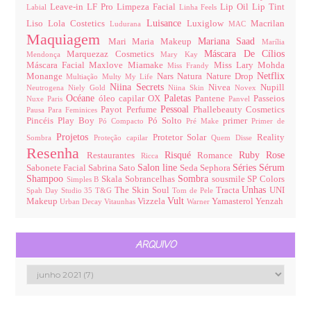
Leave-in
LF Pro
Limpeza Facial
Lip Oil
Lip Tint
Labial
Linha Feels
Luisance
Liso
Lola Costetics
Luxiglow
Macrilan
Ludurana
MAC
Maquiagem
Mariana Saad
Mari Maria Makeup
Marília
Máscara De Cílios
Marquezaz Cosmetics
Mendonça
Mary Kay
Máscara Facial
Maxlove
Miamake
Miss Lary
Mohda
Miss Frandy
Netflix
Monange
Nars
Natura
Nature Drop
Multiação
Multy
My Life
Niina Secrets
Nivea
Nupill
Neutrogena
Niely Gold
Niina Skin
Novex
Océane
Paletas
óleo capilar
OX
Pantene
Passeios
Nuxe Paris
Panvel
Pessoal
Payot
Perfume
Phallebeauty Cosmetics
Pausa Para Feminices
Pincéis
Play Boy
Pó Solto
primer
Pó Compacto
Pré Make
Primer de
Projetos
Protetor Solar
Reality
Sombra
Proteção capilar
Quem Disse
Resenha
Risqué
Ruby Rose
Restaurantes
Romance
Ricca
Salon line
Séries
Sérum
Sabonete Facial
Sabrina Sato
Seda
Sephora
Shampoo
Sombra
Skala
Sobrancelhas
sousmile
SP Colors
Simples B
Unhas
The Skin Soul
Tracta
UNI
Spah Day
Studio 35
T&G
Tom de Pele
Vult
Makeup
Vizzela
Yamasterol
Yenzah
Urban Decay
Vitaunhas
Warner
ARQUIVO