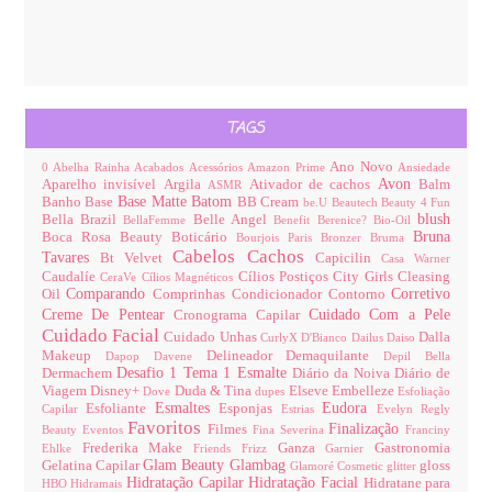
TAGS
Ano Novo
0
Abelha Rainha
Acabados
Acessórios
Amazon Prime
Ansiedade
Avon
Aparelho invisível
Argila
Ativador de cachos
Balm
ASMR
Base Matte
Batom
Banho
Base
BB Cream
be.U
Beautech
Beauty 4 Fun
blush
Bella Brazil
Belle Angel
BellaFemme
Benefit
Berenice?
Bio-Oil
Bruna
Boca Rosa Beauty
Boticário
Bourjois Paris
Bronzer
Bruma
Cabelos
Cachos
Tavares
Bt Velvet
Capicilin
Casa Warner
Caudalíe
Cílios Postiços
City Girls
Cleasing
CeraVe
Cílios Magnéticos
Comparando
Corretivo
Oil
Comprinhas
Condicionador
Contorno
Creme De Pentear
Cuidado Com a Pele
Cronograma Capilar
Cuidado Facial
Cuidado Unhas
Dalla
CurlyX
D'Bianco
Dailus
Daiso
Makeup
Delineador
Demaquilante
Dapop
Davene
Depil Bella
Desafio 1 Tema 1 Esmalte
Dermachem
Diário da Noiva
Diário de
Viagem
Disney+
Duda & Tina
Elseve
Embelleze
Dove
dupes
Esfoliação
Esmaltes
Eudora
Esfoliante
Esponjas
Capilar
Estrias
Evelyn Regly
Favoritos
Finalização
Filmes
Beauty
Eventos
Fina Severina
Franciny
Frederika Make
Ganza
Gastronomia
Ehlke
Friends
Frizz
Garnier
Glam Beauty
Glambag
Gelatina Capilar
gloss
Glamoré Cosmetic
glitter
Hidratação Capilar
Hidratação Facial
Hidratane para
HBO
Hidramais