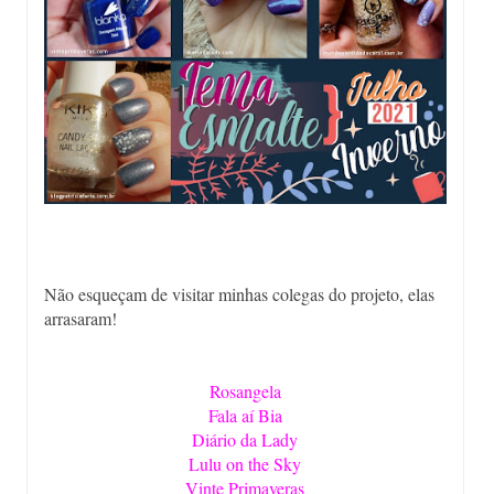
Não esqueçam de visitar minhas colegas do projeto, elas
arrasaram!
Rosangela
Fala aí Bia
Diário da Lady
Lulu on the Sky
Vinte Primaveras