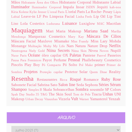
Mãos
Hidratante Corporal
Hidratante Labial
Hidratante Área dos Olhos
Iluminador
Impala
Inoar
Jequiti
Iluminador Corporal
ISDIN
kah-noa
L'oréal Paris
La Roche- Posay
Kíria
Kolene
Kylie Jenner
L'oreal Paris
Lápis
Leave-in
LF Pro
Limpeza Facial
Lip Oil
Lip Tint
Labial
Linha Feels
Luisance
Liso
Lola Costetics
Luxiglow
Macrilan
Ludurana
MAC
Maquiagem
Mariana Saad
Mari Maria Makeup
Marília
Máscara De Cílios
Marquezaz Cosmetics
Mendonça
Mary Kay
Máscara Facial
Maxlove
Miamake
Miss Lary
Mohda
Miss Frandy
Netflix
Monange
Nars
Natura
Nature Drop
Multiação
Multy
My Life
Niina Secrets
Nivea
Nupill
Neutrogena
Niely Gold
Niina Skin
Novex
Océane
Paletas
óleo capilar
OX
Pantene
Passeios
Nuxe Paris
Panvel
Pessoal
Payot
Perfume
Phallebeauty Cosmetics
Pausa Para Feminices
Pincéis
Play Boy
Pó Solto
primer
Pó Compacto
Pré Make
Primer de
Projetos
Protetor Solar
Reality
Sombra
Proteção capilar
Quem Disse
Resenha
Risqué
Ruby Rose
Restaurantes
Romance
Ricca
Salon line
Séries
Sérum
Sabonete Facial
Sabrina Sato
Seda
Sephora
Shampoo
Sombra
Skala
Sobrancelhas
sousmile
SP Colors
Simples B
Unhas
The Skin Soul
Tracta
UNI
Spah Day
Studio 35
T&G
Tom de Pele
Vult
Makeup
Vizzela
Yamasterol
Yenzah
Urban Decay
Vitaunhas
Warner
ARQUIVO