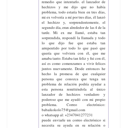
remedio que intentarlo. el lanzador de
hechizos y me dijo que no había
problema, todo estaría bien en tres días,
mi ex volvería a mí por tres días, él lanzó
el hechizo y, sorprendentemente, el
segundo día, eran alrededor de las 4 de la
tarde. Mi ex me llamó, estaba tan
sorprendida, respondí la llamada y todo
lo que dijo fue que estaba tan
arrepentido por todo lo que pasó que
quería que volviera con él, que me
amaba tanto. Estaba tan feliz y fui con él,
así es como comenzamos a vivir felices
juntos nuevamente. Desde entonces he
hecho la promesa de que cualquier
persona que conozca que tenga un
problema de relación podría ayudar a
esta persona remitiéndola al único
lanzador de hechizos verdadero y
poderoso que me ayudó con mi propio
problema. Correo electrónico:
babaikokolo75@gmail.com
o whatsapp al: +2347041277231
puede enviarle un correo electrónico si
necesita su ayuda en su relación o