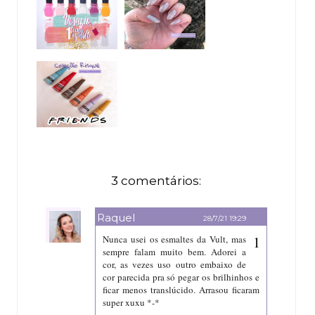
3 comentários:
Raquel
28/7/21 19:29
Nunca usei os esmaltes da Vult, mas
sempre falam muito bem. Adorei a
cor, as vezes uso outro embaixo de
cor parecida pra só pegar os brilhinhos e
ficar menos translúcido. Arrasou ficaram
super xuxu *-*