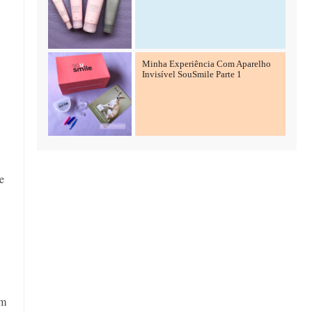
Minha Experiência Com Aparelho
Invisível SouSmile Parte 1
e
ém