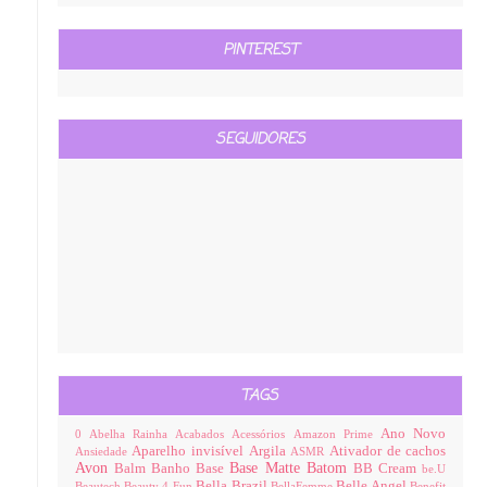
PINTEREST
SEGUIDORES
TAGS
Ano Novo
0
Abelha Rainha
Acabados
Acessórios
Amazon Prime
Aparelho invisível
Argila
Ativador de cachos
Ansiedade
ASMR
Avon
Base Matte
Batom
Balm
Banho
Base
BB Cream
be.U
Bella Brazil
Belle Angel
Beautech
Beauty 4 Fun
BellaFemme
Benefit