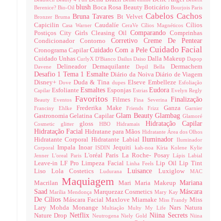
blush
Boca Rosa Beauty
Boticário
Berenice?
Bio-Oil
Bourjois Paris
Cabelos
Cachos
Bruna Tavares
Bt Velvet
Bronzer
Bruma
Capicilin
Caudalíe
Cílios
Casa Warner
CeraVe
Cílios Magnéticos
Comparando
Postiços
City Girls
Cleasing Oil
Comprinhas
Corretivo
Creme De Pentear
Condicionador
Contorno
Cuidado Facial
Cuidado Com a Pele
Cronograma Capilar
Cuidado Unhas
Dalla Makeup
CurlyX
D'Bianco
Dailus
Daiso
Dapop
Delineador
Demaquilante
Dermachem
Davene
Depil Bella
Desafio 1 Tema 1 Esmalte
Diário da Noiva
Diário de Viagem
Disney+
Duda & Tina
Elseve
Embelleze
Dove
dupes
Esfoliação
Esmaltes
Eudora
Esfoliante
Esponjas
Capilar
Estrias
Evelyn Regly
Favoritos
Finalização
Filmes
Beauty
Eventos
Fina Severina
Frederika Make
Ganza
Franciny Ehlke
Friends
Frizz
Garnier
Glam Beauty
Glambag
Gastronomia
Gelatina Capilar
Glamoré
Hidratação Capilar
gloss
Cosmetic
glitter
HBO
Hidramais
Hidratação Facial
Hidratane para Mãos
Hidratante Área dos Olhos
Iluminador
Hidratante Corporal
Hidratante Labial
Iluminador
Impala
Inoar
Jequiti
Corporal
ISDIN
kah-noa
Kíria
Kolene
Kylie
L'oréal Paris
La Roche- Posay
Jenner
L'oreal Paris
Lápis Labial
Leave-in
LF Pro
Limpeza Facial
Lip Oil
Lip Tint
Linha Feels
Luisance
Liso
Lola Costetics
Luxiglow
Ludurana
MAC
Maquiagem
Mariana
Macrilan
Mari Maria Makeup
Saad
Máscara
Marquezaz Cosmetics
Marília Mendonça
Mary Kay
De Cílios
Máscara Facial
Maxlove
Miamake
Miss
Miss Frandy
Lary
Mohda
Monange
Nars
Natura
Multiação
Multy
My Life
Netflix
Niina Secrets
Nature Drop
Neutrogena
Niely Gold
Niina