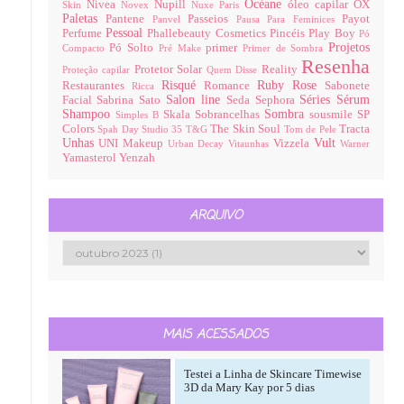
Océane
Nivea
Nupill
óleo capilar
OX
Skin
Novex
Nuxe Paris
Paletas
Pantene
Passeios
Payot
Panvel
Pausa Para Feminices
Pessoal
Perfume
Phallebeauty Cosmetics
Pincéis
Play Boy
Pó
Projetos
Pó Solto
primer
Compacto
Pré Make
Primer de Sombra
Resenha
Protetor Solar
Reality
Proteção capilar
Quem Disse
Risqué
Ruby Rose
Restaurantes
Romance
Sabonete
Ricca
Salon line
Séries
Sérum
Facial
Sabrina Sato
Seda
Sephora
Shampoo
Sombra
Skala
Sobrancelhas
sousmile
SP
Simples B
Colors
The Skin Soul
Tracta
Spah Day
Studio 35
T&G
Tom de Pele
Unhas
Vult
UNI Makeup
Vizzela
Urban Decay
Vitaunhas
Warner
Yamasterol
Yenzah
ARQUIVO
MAIS ACESSADOS
Testei a Linha de Skincare Timewise
3D da Mary Kay por 5 dias