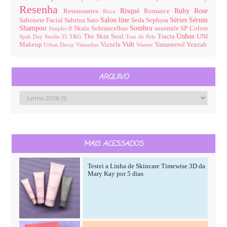
Resenha
Risqué
Ruby Rose
Restaurantes
Romance
Ricca
Salon line
Séries
Sérum
Sabonete Facial
Sabrina Sato
Seda
Sephora
Shampoo
Sombra
Skala
Sobrancelhas
sousmile
SP Colors
Simples B
Unhas
The Skin Soul
Tracta
UNI
Spah Day
Studio 35
T&G
Tom de Pele
Vult
Makeup
Vizzela
Yamasterol
Yenzah
Urban Decay
Vitaunhas
Warner
ARQUIVO
MAIS ACESSADOS
Testei a Linha de Skincare Timewise 3D da
Mary Kay por 5 dias