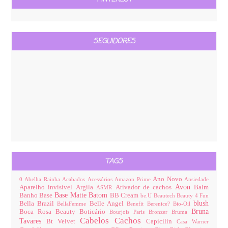
SEGUIDORES
TAGS
Ano Novo
0
Abelha Rainha
Acabados
Acessórios
Amazon Prime
Ansiedade
Avon
Aparelho invisível
Argila
Ativador de cachos
Balm
ASMR
Base Matte
Batom
Banho
Base
BB Cream
be.U
Beautech
Beauty 4 Fun
blush
Bella Brazil
Belle Angel
BellaFemme
Benefit
Berenice?
Bio-Oil
Bruna
Boca Rosa Beauty
Boticário
Bourjois Paris
Bronzer
Bruma
Cabelos
Cachos
Tavares
Bt Velvet
Capicilin
Casa Warner