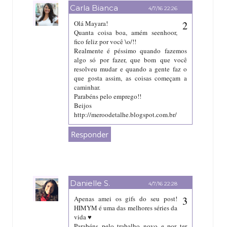
Carla Bianca
4/7/16 22:26
Olá Mayara!
Quanta coisa boa, amém seenhoor,
fico feliz por você \o/!!
Realmente é péssimo quando fazemos
algo só por fazer, que bom que você
resolveu mudar e quando a gente faz o
que gosta assim, as coisas começam a
caminhar.
Parabéns pelo emprego!!
Beijos
http://meroodetalhe.blogspot.com.br/
Responder
Danielle S.
4/7/16 22:28
Apenas amei os gifs do seu post!
HIMYM é uma das melhores séries da
vida ♥
Parabéns pelo trabalho novo e por ter