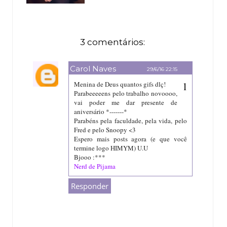
3 comentários:
Carol Naves
29/6/16 22:15
Menina de Deus quantos gifs dlç!
Parabeeeeens pelo trabalho novoooo,
vai poder me dar presente de
aniversário *-------*
Parabéns pela faculdade, pela vida, pelo
Fred e pelo Snoopy <3
Espero mais posts agora (e que você
termine logo HIMYM) U.U
Bjooo :***
Nerd de Pijama
Responder