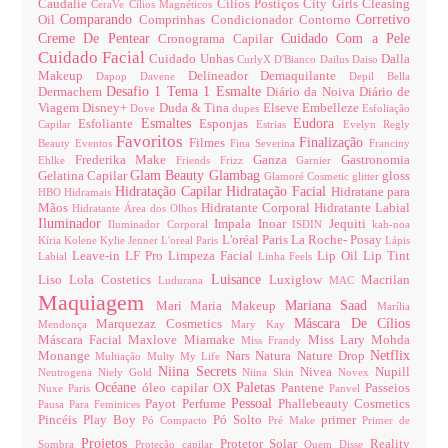
Caudalíe
Cílios Postiços
City Girls
Cleasing
CeraVe
Cílios Magnéticos
Comparando
Corretivo
Oil
Comprinhas
Condicionador
Contorno
Creme De Pentear
Cuidado Com a Pele
Cronograma Capilar
Cuidado Facial
Cuidado Unhas
Dalla
CurlyX
D'Bianco
Dailus
Daiso
Makeup
Delineador
Demaquilante
Dapop
Davene
Depil Bella
Desafio 1 Tema 1 Esmalte
Dermachem
Diário da Noiva
Diário de
Viagem
Disney+
Duda & Tina
Elseve
Embelleze
Dove
dupes
Esfoliação
Esmaltes
Eudora
Esfoliante
Esponjas
Capilar
Estrias
Evelyn Regly
Favoritos
Finalização
Filmes
Beauty
Eventos
Fina Severina
Franciny
Frederika Make
Ganza
Gastronomia
Ehlke
Friends
Frizz
Garnier
Glam Beauty
Glambag
Gelatina Capilar
gloss
Glamoré Cosmetic
glitter
Hidratação Capilar
Hidratação Facial
Hidratane para
HBO
Hidramais
Mãos
Hidratante Corporal
Hidratante Labial
Hidratante Área dos Olhos
Iluminador
Impala
Inoar
Jequiti
Iluminador Corporal
ISDIN
kah-noa
L'oréal Paris
La Roche- Posay
Kíria
Kolene
Kylie Jenner
L'oreal Paris
Lápis
Leave-in
LF Pro
Limpeza Facial
Lip Oil
Lip Tint
Labial
Linha Feels
Luisance
Liso
Lola Costetics
Luxiglow
Macrilan
Ludurana
MAC
Maquiagem
Mariana Saad
Mari Maria Makeup
Marília
Máscara De Cílios
Marquezaz Cosmetics
Mendonça
Mary Kay
Máscara Facial
Maxlove
Miamake
Miss Lary
Mohda
Miss Frandy
Netflix
Monange
Nars
Natura
Nature Drop
Multiação
Multy
My Life
Niina Secrets
Nivea
Nupill
Neutrogena
Niely Gold
Niina Skin
Novex
Océane
Paletas
óleo capilar
OX
Pantene
Passeios
Nuxe Paris
Panvel
Pessoal
Payot
Perfume
Phallebeauty Cosmetics
Pausa Para Feminices
Pincéis
Play Boy
Pó Solto
primer
Pó Compacto
Pré Make
Primer de
Projetos
Protetor Solar
Reality
Sombra
Proteção capilar
Quem Disse